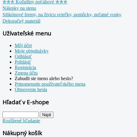
✯✯✯ Kožušiny poťahové ✯✯✯
Nálepky na stenu
Silikónové formy, na živicu sviečky, pomôcky, pečatné vosky
Dekoračný materiál
Užívateľské menu
Môj účet
Moje objednávky
Odhlásiť
Prihlásiť
Registrácia
Zmena účtu
Zabudli ste meno alebo heslo?
Pripomenutie používateľského mena
Obnovenie hesla
Hľadať v E-shope
Rozšírené hľadanie
Nákupný košík