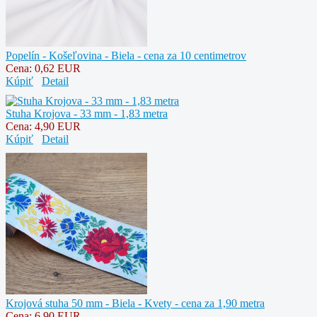
Popelín - Košeľovina - Biela - cena za 10 centimetrov
Cena:
0,62 EUR
Kúpiť
Detail
Stuha Krojova - 33 mm - 1,83 metra
Cena:
4,90 EUR
Kúpiť
Detail
Krojová stuha 50 mm - Biela - Kvety - cena za 1,90 metra
Cena:
6,90 EUR