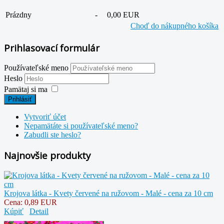
Prázdny
-
0,00 EUR
Choď do nákupného košíka
Prihlasovací formulár
Používateľské meno
Heslo
Pamätaj si ma
Prihlásiť
Vytvoriť účet
Nepamätáte si používateľské meno?
Zabudli ste heslo?
Najnovšie produkty
Krojova látka - Kvety červené na ružovom - Malé - cena za 10 cm
Cena:
0,89 EUR
Kúpiť
Detail