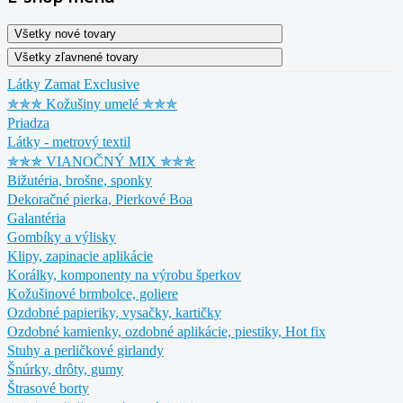
Látky Zamat Exclusive
✯✯✯ Kožušiny umelé ✯✯✯
Priadza
Látky - metrový textil
✯✯✯ VIANOČNÝ MIX ✯✯✯
Bižutéria, brošne, sponky
Dekoračné pierka, Pierkové Boa
Galantéria
Gombíky a výlisky
Klipy, zapinacie aplikácie
Korálky, komponenty na výrobu šperkov
Kožušinové brmbolce, goliere
Ozdobné papieriky, vysačky, kartičky
Ozdobné kamienky, ozdobné aplikácie, piestiky, Hot fix
Stuhy a perličkové girlandy
Šnúrky, drôty, gumy
Štrasové borty