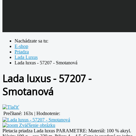
Nachádzate sa tu:
E-shop
Priadza
Lada Luxus
Lada luxus - 57207 - Smotanová
Lada luxus - 57207 -
Smotanová
Prečítané:
163x
|
Hodnotenie:
Zväčšenie obrázku
Pletacia priadza Lada luxus PARAMETRE: Materiál: 100 % akryl.