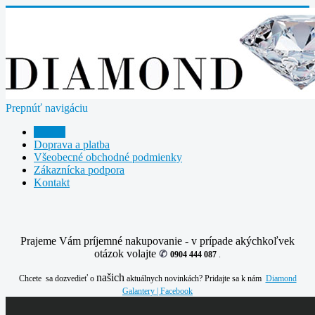
Prepnúť navigáciu
E-shop
Doprava a platba
Všeobecné obchodné podmienky
Zákaznícka podpora
Kontakt
Prajeme Vám príjemné nakupovanie - v prípade akýchkoľvek
otázok volajte
✆
0904 444 087
.
našich
Chcete sa dozvedieť o
aktuálnych novinkách? Pridajte sa k nám
Diamond
Galantery | Facebook