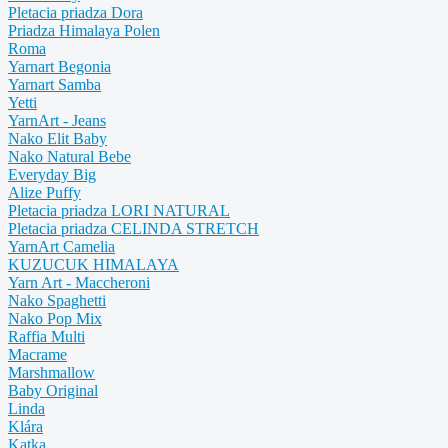
Pletacia priadza Dora
Priadza Himalaya Polen
Roma
Yarnart Begonia
Yarnart Samba
Yetti
YarnArt - Jeans
Nako Elit Baby
Nako Natural Bebe
Everyday Big
Alize Puffy
Pletacia priadza LORI NATURAL
Pletacia priadza CELINDA STRETCH
YarnArt Camelia
KUZUCUK HIMALAYA
Yarn Art - Maccheroni
Nako Spaghetti
Nako Pop Mix
Raffia Multi
Macrame
Marshmallow
Baby Original
Linda
Klára
Katka