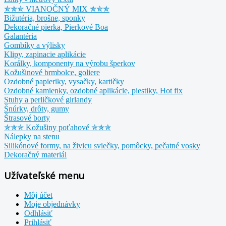
✯✯✯ VIANOČNÝ MIX ✯✯✯
Bižutéria, brošne, sponky
Dekoračné pierka, Pierkové Boa
Galantéria
Gombíky a výlisky
Klipy, zapinacie aplikácie
Korálky, komponenty na výrobu šperkov
Kožušinové brmbolce, goliere
Ozdobné papieriky, vysačky, kartičky
Ozdobné kamienky, ozdobné aplikácie, piestiky, Hot fix
Stuhy a perličkové girlandy
Šnúrky, drôty, gumy
Štrasové borty
✯✯✯ Kožušiny poťahové ✯✯✯
Nálepky na stenu
Silikónové formy, na živicu sviečky, pomôcky, pečatné vosky
Dekoračný materiál
Užívateľské menu
Môj účet
Moje objednávky
Odhlásiť
Prihlásiť