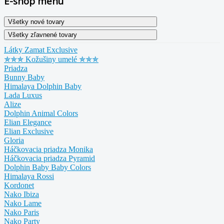
E-shop menu
Látky Zamat Exclusive
✯✯✯ Kožušiny umelé ✯✯✯
Priadza
Bunny Baby
Himalaya Dolphin Baby
Lada Luxus
Alize
Dolphin Animal Colors
Elian Elegance
Elian Exclusive
Gloria
Háčkovacia priadza Monika
Háčkovacia priadza Pyramid
Dolphin Baby Baby Colors
Himalaya Rossi
Kordonet
Nako Ibiza
Nako Lame
Nako Paris
Nako Party