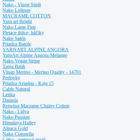
Nako - Vizon Simli
Nako Lolipop
MACRAME COTTON
Yarn art Bright
Nako Lame Fine
Pletace ihlice, háčiky
Nako Satén
Priadza Batole
YARNART ALPINE ANGORA
YarnArt Alpine Angora Melange
Nako Vegan Stripe
Tanja Batik
Vlnap Merino - Merino Quality - 14701
Perlovky
Priadza Ariadna - Kaja 15
Cable Natural
Lenka
Daniela
Retwisst Macrame Chainy Cotton
Nako - Lidya
Nako Passion
Himalaya Halley
Alpaca Gold
Nako Cotonella
Látky - metrový textil