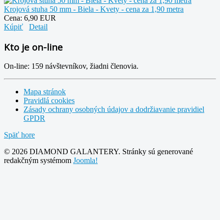
Krojová stuha 50 mm - Biela - Kvety - cena za 1,90 metra
Cena:
6,90 EUR
Kúpiť
Detail
Kto je on-line
On-line: 159 návštevníkov, žiadni členovia.
Mapa stránok
Pravidlá cookies
Zásady ochrany osobných údajov a dodržiavanie pravidiel
GPDR
Späť hore
© 2026 DIAMOND GALANTERY. Stránky sú generované
redakčným systémom
Joomla!