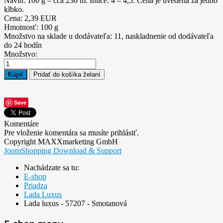
Návin: 100 g – cca 230 m. Ihlice: 4 – 4,5. Cena je uvedená za jedno
klbko.
Cena:
2,39 EUR
Hmotnosť:
100 g
Množstvo na sklade u dodávateľa:
11
, naskladnenie od dodávateľa
do 24 hodín
Množstvo:
Save
Komentáre
Pre vloženie komentára sa musíte prihlásiť.
Copyright MAXXmarketing GmbH
JoomShopping Download & Support
Nachádzate sa tu:
E-shop
Priadza
Lada Luxus
Lada luxus - 57207 - Smotanová