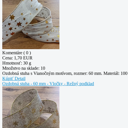
Komentáre ( 0 )
Cena:
1,70 EUR
Hmotnosť:
30 g
Množstvo na sklade:
10
Ozdobná stuha s Vianočným motívom, rozmer: 60 mm. Materiál: 100 %
Kúpiť
Detail
Ozdobná stuha - 60 mm - Vločky - Režný podklad