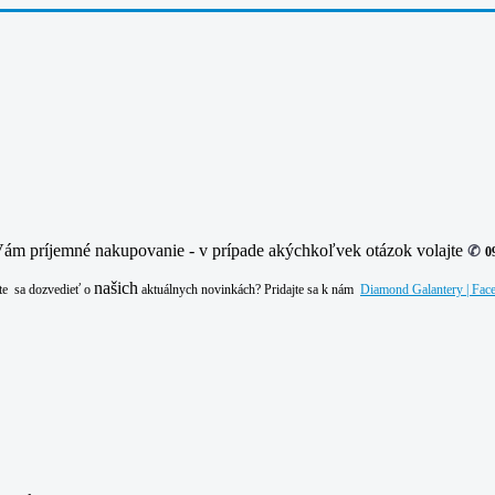
ám príjemné nakupovanie - v prípade akýchkoľvek otázok volajte
✆
0
našich
te sa dozvedieť o
aktuálnych novinkách? Pridajte sa k nám
Diamond Galantery | Fac