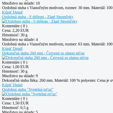
Množstvo na sklade:
10
Ozdobná stuha s Vianočným motívom, rozmer: 30 mm. Materiál: 100 %
Kúpiť
Detail
Ozdobná stuha - S drôtom - Zlaté Stromčeky
Komentáre ( 0 )
Cena:
2,20 EUR
Hmotnosť:
30 g
Množstvo na sklade:
4
Ozdobná stuha s Vianočným motívom, rozmer: 63 mm. Materiál: 100 %
Kúpiť
Detail
Dekoračná stuha 260 mm - Červená so zlatou niťou
Komentáre ( 0 )
Cena:
1,00 EUR
Hmotnosť:
30 g
Množstvo na sklade:
9
Dekoračná stuha šírka: 260 mm. Materiál: 100 % polyester. Cena je u
Kúpiť
Detail
Ozdobná stuha "Svetelná reťaz"
Komentáre ( 0 )
Cena:
1,50 EUR
Hmotnosť:
0,5 g
Množstvo na sklade:
5