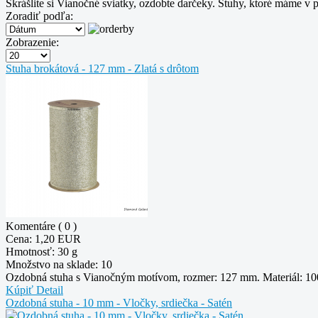
Skrášlite si Vianočné sviatky, ozdobte darčeky. Stuhy, ktoré máme v 
Zoradiť podľa:
Zobrazenie:
Stuha brokátová - 127 mm - Zlatá s drôtom
Komentáre ( 0 )
Cena:
1,20 EUR
Hmotnosť:
30 g
Množstvo na sklade:
10
Ozdobná stuha s Vianočným motívom, rozmer: 127 mm. Materiál: 100 
Kúpiť
Detail
Ozdobná stuha - 10 mm - Vločky, srdiečka - Satén