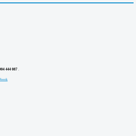
904 444 087
.
ebook