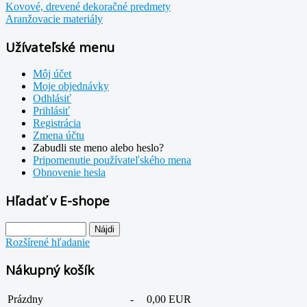
Kovové, drevené dekoračné predmety
Aranžovacie materiály
Užívateľské menu
Môj účet
Moje objednávky
Odhlásiť
Prihlásiť
Registrácia
Zmena účtu
Zabudli ste meno alebo heslo?
Pripomenutie používateľského mena
Obnovenie hesla
Hľadať v E-shope
Rozšírené hľadanie
Nákupný košík
Prázdny
-
0,00 EUR