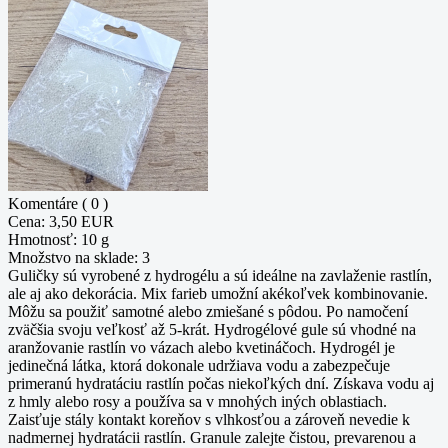
Komentáre ( 0 )
Cena:
3,50 EUR
Hmotnosť:
10 g
Množstvo na sklade:
3
Guličky sú vyrobené z hydrogélu a sú ideálne na zavlaženie rastlín,
ale aj ako dekorácia. Mix farieb umožní akékoľvek kombinovanie.
Môžu sa použiť samotné alebo zmiešané s pôdou. Po namočení
zväčšia svoju veľkosť až 5-krát. Hydrogélové gule sú vhodné na
aranžovanie rastlín vo vázach alebo kvetináčoch. Hydrogél je
jedinečná látka, ktorá dokonale udržiava vodu a zabezpečuje
primeranú hydratáciu rastlín počas niekoľkých dní. Získava vodu aj
z hmly alebo rosy a používa sa v mnohých iných oblastiach.
Zaisťuje stály kontakt koreňov s vlhkosťou a zároveň nevedie k
nadmernej hydratácii rastlín. Granule zalejte čistou, prevarenou a