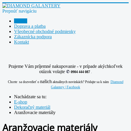
Prepnúť navigáciu
E-shop
Doprava a platba
Všeobecné obchodné podmienky
Zákaznícka podpora
Kontakt
Prajeme Vám príjemné nakupovanie - v prípade akýchkoľvek
otázok volajte
✆
0904 444 087
.
našich
Chcete sa dozvedieť o
aktuálnych novinkách? Pridajte sa k nám
Diamond
Galantery | Facebook
Nachádzate sa tu:
E-shop
Dekoračný materiál
Aranžovacie materiály
Aranžovacie materiály