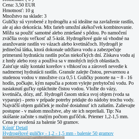
Cena:
3,50 EUR
Hmotnosť:
10 g
Množstvo na sklade:
3
Guličky sú vyrobené z hydrogélu a sú ideálne na zavlaženie rastlín,
ale aj ako dekorácia. Mix farieb umožní akékoľvek kombinovanie.
Môžu sa použiť samotné alebo zmiešané s pôdou. Po namočení
zväčšia svoju veľkosť až 5-krát. Hydrogélové gule sú vhodné na
aranžovanie rastlín vo vázach alebo kvetináčoch. Hydrogél je
jedinečná látka, ktorá dokonale udržiava vodu a zabezpečuje
primeranú hydratáciu rastlín počas niekoľkých dní. Získava vodu aj
z hmly alebo rosy a používa sa v mnohých iných oblastiach.
Zaisťuje stály kontakt koreňov s vlhkosťou a zároveň nevedie k
nadmernej hydratácii rastlín. Granule zalejte čistou, prevarenou a
studenou vodou v množstve cca 0,5 l. Guličky ponorte na ~ 8 - 16
hodín, počkajte, kým napučia a potom vylejte prebytočnú vodu. Po
nasiaknutí guľky opláchnite čistou vodou. Vložte do vázy,
kvetináča, dózy, atď. Hydrogél časom stráca svoj objem (voda sa
vyparuje) - preto v prípade potreby pridajte do nádoby trochu vody.
Najväčší objem guličiek je možné dosiahnuť ich zaliatím. Zalievajte
postupne - v malom množstve, aby ste ich nepreliali. Tip: Na
skúšanie začnite s malým počtom guľôčok. Priemer 1,2-1,5 mm.
Cena je uvedená za balenie 50 gramov.
Kúpiť
Detail
Hydrogélové guličky - 1,2 - 1,5 mm - balenie 50 gramov