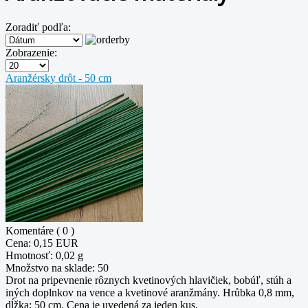
Zoradiť podľa:
Zobrazenie:
Aranžérsky drôt - 50 cm
Komentáre ( 0 )
Cena:
0,15 EUR
Hmotnosť:
0,02 g
Množstvo na sklade:
50
Drot na pripevnenie rôznych kvetinových hlavičiek, bobúľ, stúh a
iných doplnkov na vence a kvetinové aranžmány. Hrůbka 0,8 mm,
dĺžka: 50 cm. Cena je uvedená za jeden kus.