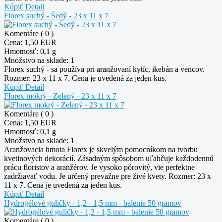
Kúpiť
Detail
Florex suchý - Šedý - 23 x 11 x 7
Komentáre ( 0 )
Cena:
1,50 EUR
Hmotnosť:
0,1 g
Množstvo na sklade:
1
Florex suchý - sa používa pri aranžovaní kytíc, ikebán a vencov.
Rozmer: 23 x 11 x 7. Cena je uvedená za jeden kus.
Kúpiť
Detail
Florex mokrý - Zelený - 23 x 11 x 7
Komentáre ( 0 )
Cena:
1,50 EUR
Hmotnosť:
0,1 g
Množstvo na sklade:
1
Aranžovacia hmota Florex je skvelým pomocníkom na tvorbu
kvetinových dekorácií. Zásadným spôsobom uľahčuje každodennú
prácu floristov a aranžérov. Je vysoko pórovitý, vie perfektne
zadržiavať vodu. Je určený prevažne pre živé kvety. Rozmer: 23 x
11 x 7. Cena je uvedená za jeden kus.
Kúpiť
Detail
Hydrogélové guličky - 1,2 - 1,5 mm - balenie 50 gramov
Komentáre ( 0 )