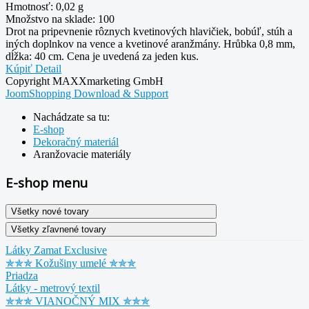
Hmotnosť:
0,02 g
Množstvo na sklade:
100
Drot na pripevnenie rôznych kvetinových hlavičiek, bobúľ, stúh a
iných doplnkov na vence a kvetinové aranžmány. Hrůbka 0,8 mm,
dĺžka: 40 cm. Cena je uvedená za jeden kus.
Kúpiť
Detail
Copyright MAXXmarketing GmbH
JoomShopping Download & Support
Nachádzate sa tu:
E-shop
Dekoračný materiál
Aranžovacie materiály
E-shop menu
Látky Zamat Exclusive
✯✯✯ Kožušiny umelé ✯✯✯
Priadza
Látky - metrový textil
✯✯✯ VIANOČNÝ MIX ✯✯✯