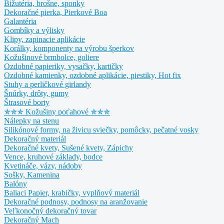
Bižutéria, brošne, sponky
Dekoračné pierka, Pierkové Boa
Galantéria
Gombíky a výlisky
Klipy, zapinacie aplikácie
Korálky, komponenty na výrobu šperkov
Kožušinové brmbolce, goliere
Ozdobné papieriky, vysačky, kartičky
Ozdobné kamienky, ozdobné aplikácie, piestiky, Hot fix
Stuhy a perličkové girlandy
Šnúrky, drôty, gumy
Štrasové borty
✯✯✯ Kožušiny poťahové ✯✯✯
Nálepky na stenu
Silikónové formy, na živicu sviečky, pomôcky, pečatné vosky
Dekoračný materiál
Dekoračné kvety, Sušené kvety, Zápichy
Vence, kruhové základy, bodce
Kvetináče, vázy, nádoby
Sošky, Kamenina
Balóny
Baliaci Papier, krabičky, vyplňový materiál
Dekoračné podnosy, podnosy na aranžovanie
Veľkonočný dekoračný tovar
Dekoračný Mach