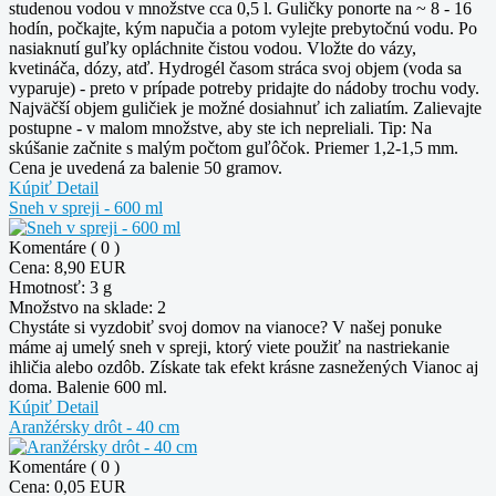
studenou vodou v množstve cca 0,5 l. Guličky ponorte na ~ 8 - 16
hodín, počkajte, kým napučia a potom vylejte prebytočnú vodu. Po
nasiaknutí guľky opláchnite čistou vodou. Vložte do vázy,
kvetináča, dózy, atď. Hydrogél časom stráca svoj objem (voda sa
vyparuje) - preto v prípade potreby pridajte do nádoby trochu vody.
Najväčší objem guličiek je možné dosiahnuť ich zaliatím. Zalievajte
postupne - v malom množstve, aby ste ich nepreliali. Tip: Na
skúšanie začnite s malým počtom guľôčok. Priemer 1,2-1,5 mm.
Cena je uvedená za balenie 50 gramov.
Kúpiť
Detail
Sneh v spreji - 600 ml
Komentáre ( 0 )
Cena:
8,90 EUR
Hmotnosť:
3 g
Množstvo na sklade:
2
Chystáte si vyzdobiť svoj domov na vianoce? V našej ponuke
máme aj umelý sneh v spreji, ktorý viete použiť na nastriekanie
ihličia alebo ozdôb. Získate tak efekt krásne zasnežených Vianoc aj
doma. Balenie 600 ml.
Kúpiť
Detail
Aranžérsky drôt - 40 cm
Komentáre ( 0 )
Cena:
0,05 EUR